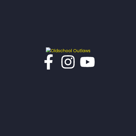
Z
V
O
E
N
E
N
K
A
E
V
I
N
G
E
A
N
T
I
W
E