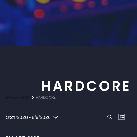
HARDCORE
EVENEMENTEN
HARDCORE
E
E
3/21/2026
 - 
8/9/2026
Z
L
S
V
o
i
V
e
e
j