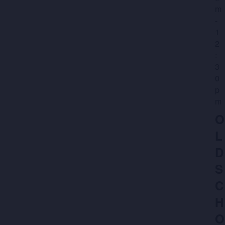
G
m
N
-
A
1
Z
V
2
:
E
O
3
N
0
E
p
N
m
K
A
V
E
L
I
D
N
S
G
E
C
A
H
T
N
I