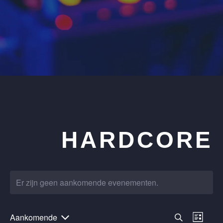
HARDCORE
Er zijn geen aankomende evenementen.
Aankomende
E
Z
L