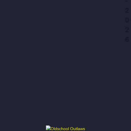
N
-
2
A
0
V
2
6
I
G
A
T
I
E